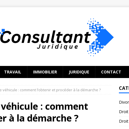
TRAVAIL
IMMOBILIER
JURIDIQUE
CONTACT
CAT
 véhicule : comment l’obtenir et procéder à la démarche ?
Divo
 véhicule : comment
Droit
er à la démarche ?
Droit