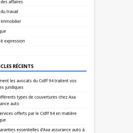
 des affaires
 du travail
 Immobilier
ique
té expression
ICLES RÉCENTS
nt les avocats du Cidff 94 traitent vos
res juridiques
ifférents types de couvertures chez Axa
rance auto
ervices offerts par le Cidff 94 en matière
ique
aranties essentielles d’Axa assurance auto à