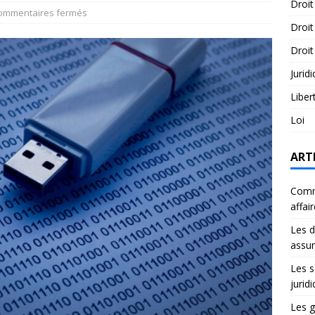
Droit
ommentaires fermés
Droit
Droit
Jurid
Liber
Loi
ART
Comme
affai
Les d
assu
Les s
jurid
Les g