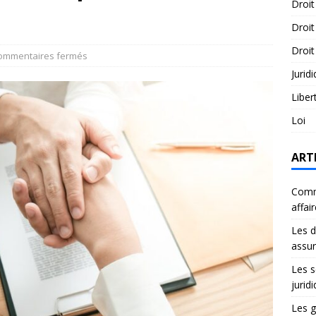
Droit
Droit
Droit
ommentaires fermés
Jurid
Liber
Loi
ART
Comme
affai
Les d
assu
Les s
jurid
Les g