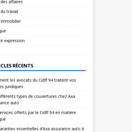
 des affaires
 du travail
 Immobilier
ique
té expression
ICLES RÉCENTS
nt les avocats du Cidff 94 traitent vos
res juridiques
ifférents types de couvertures chez Axa
rance auto
ervices offerts par le Cidff 94 en matière
ique
aranties essentielles d’Axa assurance auto à