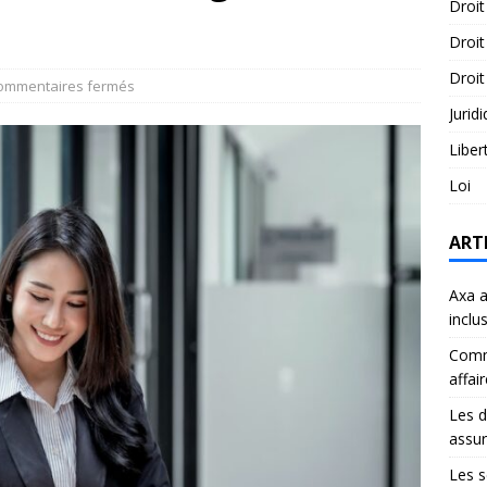
Droit
Droit
Droit
ommentaires fermés
Jurid
Liber
Loi
ART
Axa a
inclu
Comme
affai
Les d
assu
Les s