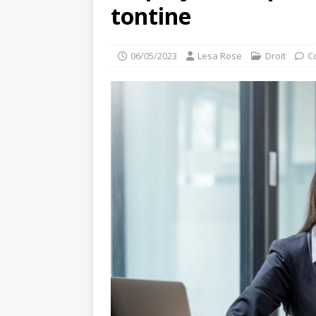
tontine
06/05/2023
Lesa Rose
Droit
C