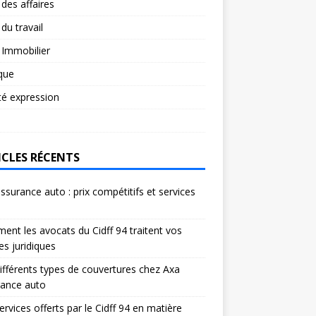
 des affaires
 du travail
 Immobilier
ique
té expression
ICLES RÉCENTS
ssurance auto : prix compétitifs et services
s
nt les avocats du Cidff 94 traitent vos
res juridiques
ifférents types de couvertures chez Axa
rance auto
ervices offerts par le Cidff 94 en matière