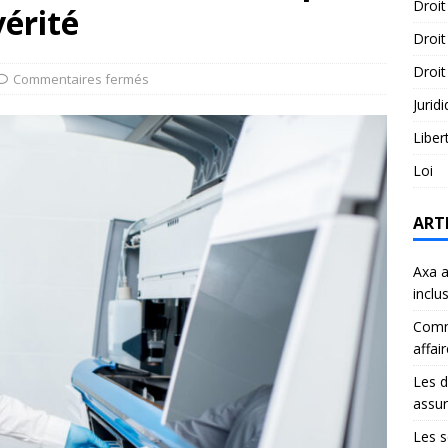
Droit
vérité
Droit
Droit
Commentaires fermés
Jurid
Liber
Loi
ART
Axa a
inclu
Comme
affai
Les d
assu
Les s