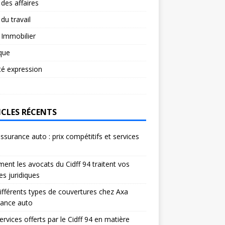
 des affaires
 du travail
 Immobilier
ique
té expression
ICLES RÉCENTS
ssurance auto : prix compétitifs et services
s
nt les avocats du Cidff 94 traitent vos
res juridiques
ifférents types de couvertures chez Axa
rance auto
ervices offerts par le Cidff 94 en matière