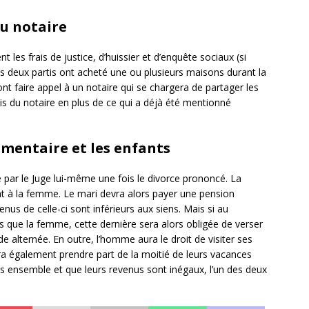
 au notaire
t les frais de justice, d’huissier et d’enquête sociaux (si
 les deux partis ont acheté une ou plusieurs maisons durant la
ont faire appel à un notaire qui se chargera de partager les
ais du notaire en plus de ce qui a déjà été mentionné
limentaire et les enfants
é par le Juge lui-même une fois le divorce prononcé. La
nt à la femme. Le mari devra alors payer une pension
nus de celle-ci sont inférieurs aux siens. Mais si au
s que la femme, cette dernière sera alors obligée de verser
rde alternée. En outre, l’homme aura le droit de visiter ses
a également prendre part de la moitié de leurs vacances
ants ensemble et que leurs revenus sont inégaux, l’un des deux