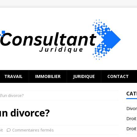
TRAVAIL
IMMOBILIER
JURIDIQUE
CONTACT
CAT
 d’un divorce?
Divo
un divorce?
Droit
Droit
it
Commentaires fermés