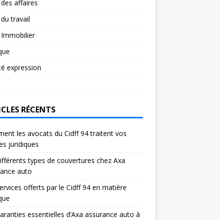
 des affaires
 du travail
 Immobilier
ique
té expression
ICLES RÉCENTS
nt les avocats du Cidff 94 traitent vos
res juridiques
ifférents types de couvertures chez Axa
rance auto
ervices offerts par le Cidff 94 en matière
ique
aranties essentielles d’Axa assurance auto à