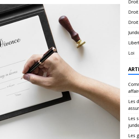
Droit
Droit
Droit
Jurid
Liber
Loi
ART
Comme
affai
Les d
assu
Les s
jurid
Les g