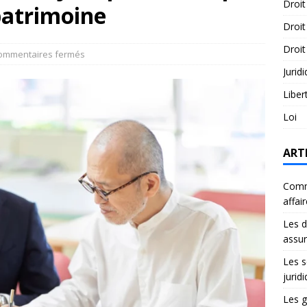
Droit
patrimoine
Droit
Droit
ommentaires fermés
Jurid
Liber
Loi
ART
Comme
affai
Les d
assu
Les s
jurid
Les g