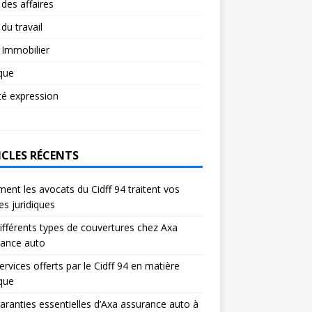
 des affaires
 du travail
 Immobilier
ique
té expression
ICLES RÉCENTS
nt les avocats du Cidff 94 traitent vos
res juridiques
ifférents types de couvertures chez Axa
rance auto
ervices offerts par le Cidff 94 en matière
ique
aranties essentielles d’Axa assurance auto à