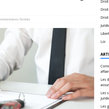
Droit
Droit
Droit
ommentaires fermés
Jurid
Liber
Loi
ART
Comme
affai
Les d
assu
Les s
jurid
Les g