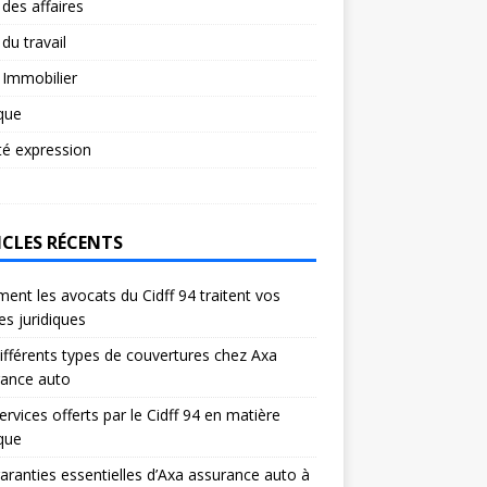
 des affaires
 du travail
 Immobilier
ique
té expression
ICLES RÉCENTS
nt les avocats du Cidff 94 traitent vos
res juridiques
ifférents types de couvertures chez Axa
rance auto
ervices offerts par le Cidff 94 en matière
ique
aranties essentielles d’Axa assurance auto à