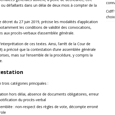
conna
s ou défaillants dans un délai de deux mois à compter de la
Cidff
choix
e décret du 27 juin 2019, précise les modalités d’application
le notamment les conditions de validité des convocations,
atives aux procès-verbaux d’assemblée générale.
interprétation de ces textes. Ainsi, l’arrêt de la Cour de
4) a précisé que la contestation d’une assemblée générale
rises, mais sur l’ensemble de la procédure, y compris la
e.
testation
trois catégories principales :
ation hors délai, absence de documents obligatoires, erreur
notification du procès-verbal
semblée : non-respect des règles de vote, décompte erroné
role