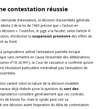
une contestation réussie
la demande d’annulation, la décision d’assemblée générale
42 alinéa 2 de la loi de 1965 précise que « l’action en
écision ». Toutefois, le juge a la faculté, selon l’article R.
ution, d’ordonner la
suspension provisoire
des effets de
nt au fond.
La jurisprudence admet l’annulation partielle lorsque
cifique sans remettre en cause l’ensemble des délibérations.
urvoi n°18-20.991), la Cour de cassation a confirmé qu’une
e résolution particulière n’entraînait pas l’annulation de
assemblée.
ion varient selon la nature de la décision invalidée.
travaux déjà réalisés pose la question du
sort des
urisprudence considère généralement que ces contrats
ers de bonne foi, mais le syndic peut voir sa
 une décision avant l’expiration du délai de contestation.