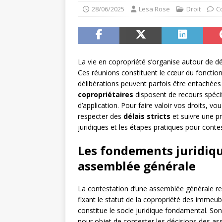
28/06/2025
Lesa Rose
Droit
C
La vie en copropriété s’organise autour de dé
Ces réunions constituent le cœur du fonctio
délibérations peuvent parfois être entachées 
copropriétaires
disposent de recours spéci
d’application. Pour faire valoir vos droits, vo
respecter des
délais stricts
et suivre une p
juridiques et les étapes pratiques pour cont
Les fondements juridiqu
assemblée générale
La contestation d’une assemblée générale r
fixant le statut de la copropriété des immeu
constitue le socle juridique fondamental. Son
pour objet de contester les décisions des a