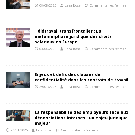
08/08/2025
Lesa Rose
Commentaires fermés
Télétravail transfrontalier : La
métamorphose juridique des droits
salariaux en Europe
03/06/2025
Lesa Rose
Commentaires fermés
Enjeux et défis des clauses de
confidentialité dans les contrats de travail
29/01/2025
Lesa Rose
Commentaires fermés
La responsabilité des employeurs face aux
dénonciations internes : un enjeu juridique
majeur
25/01/2025
Lesa Rose
Commentaires fermés