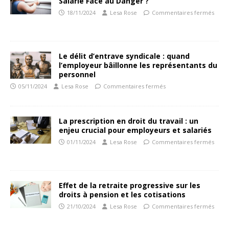
Salarié Face au Danger ?
18/11/2024
Lesa Rose
Commentaires fermés
Le délit d’entrave syndicale : quand
l’employeur bâillonne les représentants du
personnel
05/11/2024
Lesa Rose
Commentaires fermés
La prescription en droit du travail : un
enjeu crucial pour employeurs et salariés
01/11/2024
Lesa Rose
Commentaires fermés
Effet de la retraite progressive sur les
droits à pension et les cotisations
21/10/2024
Lesa Rose
Commentaires fermés