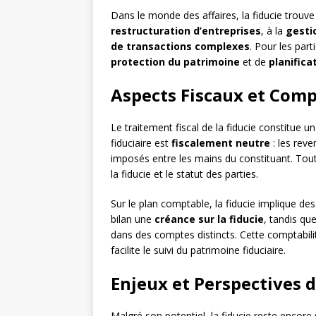
Dans le monde des affaires, la fiducie trouve
restructuration d’entreprises
, à la
gestio
de transactions complexes
. Pour les part
protection du patrimoine
et de
planifica
Aspects Fiscaux et Comp
Le traitement fiscal de la fiducie constitue un
fiduciaire est
fiscalement neutre
: les reve
imposés entre les mains du constituant. Toute
la fiducie et le statut des parties.
Sur le plan comptable, la fiducie implique des
bilan une
créance sur la fiducie
, tandis qu
dans des comptes distincts. Cette comptabilit
facilite le suivi du patrimoine fiduciaire.
Enjeux et Perspectives d
Malgré son potentiel, la fiducie reste encore 