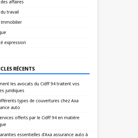
 des affaires
 du travail
 Immobilier
ique
té expression
ICLES RÉCENTS
nt les avocats du Cidff 94 traitent vos
res juridiques
ifférents types de couvertures chez Axa
rance auto
ervices offerts par le Cidff 94 en matière
ique
aranties essentielles d’Axa assurance auto à