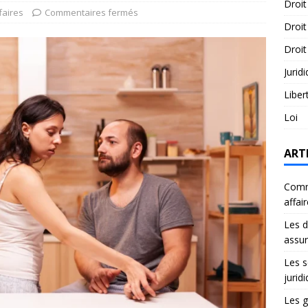
Droit
faires
Commentaires fermés
Droit
Droit
Jurid
Liber
Loi
ART
Comme
affai
Les d
assu
Les s
jurid
Les g