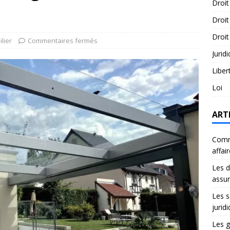
Droit
Droit
Droit
lier
Commentaires fermés
Jurid
Liber
Loi
ART
Comme
affai
Les d
assu
Les s
jurid
Les g