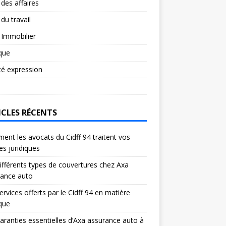
 des affaires
 du travail
 Immobilier
ique
té expression
ICLES RÉCENTS
nt les avocats du Cidff 94 traitent vos
res juridiques
ifférents types de couvertures chez Axa
rance auto
ervices offerts par le Cidff 94 en matière
ique
aranties essentielles d’Axa assurance auto à