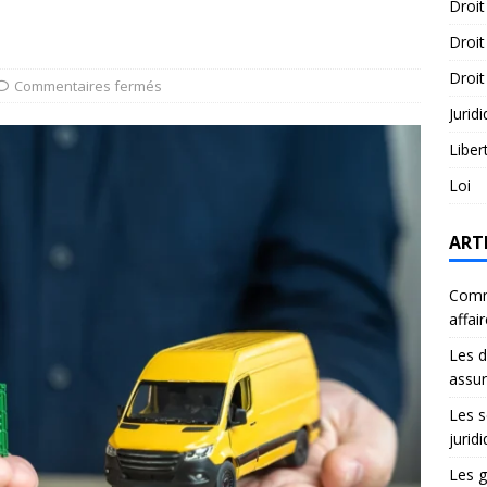
Droit
Droit
Droit
Commentaires fermés
Jurid
Liber
Loi
ART
Comme
affai
Les d
assu
Les s
jurid
Les g