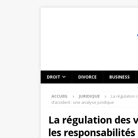
DROIT
DIVORCE
BUSINESS
ACCUEIL
JURIDIQUE
La régulation 
d’accident : une analyse juridique
La régulation des 
les responsabilités