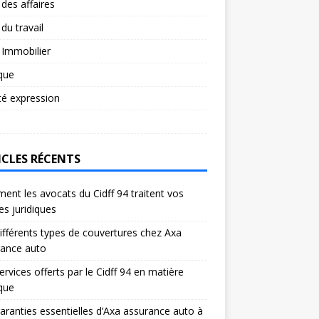
 des affaires
 du travail
 Immobilier
ique
té expression
ICLES RÉCENTS
nt les avocats du Cidff 94 traitent vos
res juridiques
ifférents types de couvertures chez Axa
rance auto
ervices offerts par le Cidff 94 en matière
ique
aranties essentielles d’Axa assurance auto à