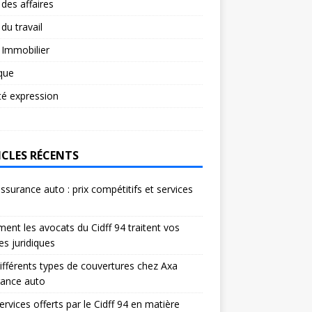
 des affaires
 du travail
 Immobilier
ique
té expression
ICLES RÉCENTS
ssurance auto : prix compétitifs et services
s
nt les avocats du Cidff 94 traitent vos
res juridiques
ifférents types de couvertures chez Axa
rance auto
ervices offerts par le Cidff 94 en matière