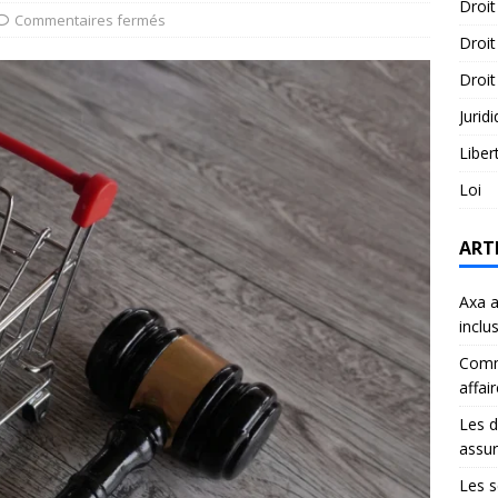
Droit
Commentaires fermés
Droit
Droit
Jurid
Liber
Loi
ART
Axa a
inclu
Comme
affai
Les d
assu
Les s