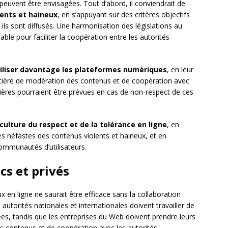
es peuvent être envisagées. Tout d’abord, il conviendrait de
lents et haineux
, en s’appuyant sur des critères objectifs
ils sont diffusés. Une harmonisation des législations au
ble pour faciliter la coopération entre les autorités
iliser davantage les plateformes numériques
, en leur
atière de modération des contenus et de coopération avec
ncières pourraient être prévues en cas de non-respect de ces
ulture du respect et de la tolérance en ligne
, en
es néfastes des contenus violents et haineux, et en
ommunautés d’utilisateurs.
cs et privés
x en ligne ne saurait être efficace sans la collaboration
s autorités nationales et internationales doivent travailler de
ées, tandis que les entreprises du Web doivent prendre leurs
s contenus et de coopération avec les autorités