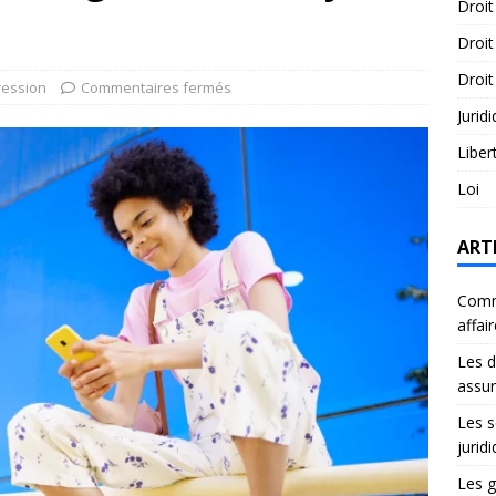
Droit
Droit
Droit
ression
Commentaires fermés
Jurid
Liber
Loi
ART
Comme
affai
Les d
assu
Les s
jurid
Les g