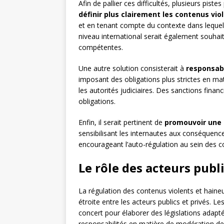
Afin de pallier ces difficultés, plusieurs pist
définir plus clairement les contenus vio
et en tenant compte du contexte dans lequel 
niveau international serait également souhaita
compétentes.
Une autre solution consisterait à
responsab
imposant des obligations plus strictes en m
les autorités judiciaires. Des sanctions fina
obligations.
Enfin, il serait pertinent de
promouvoir une c
sensibilisant les internautes aux conséquenc
encourageant l’auto-régulation au sein des c
Le rôle des acteurs publi
La régulation des contenus violents et haineu
étroite entre les acteurs publics et privés. Le
concert pour élaborer des législations adapt
responsabilités en matière de modération de