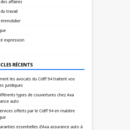
 des affaires
 du travail
 Immobilier
ique
té expression
ICLES RÉCENTS
nt les avocats du Cidff 94 traitent vos
res juridiques
ifférents types de couvertures chez Axa
rance auto
ervices offerts par le Cidff 94 en matière
ique
aranties essentielles d’Axa assurance auto à