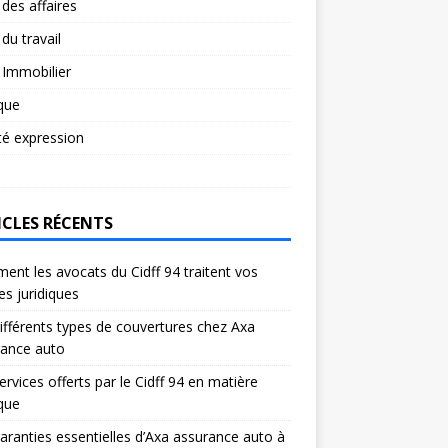
 des affaires
 du travail
 Immobilier
ique
té expression
ICLES RÉCENTS
nt les avocats du Cidff 94 traitent vos
res juridiques
ifférents types de couvertures chez Axa
rance auto
ervices offerts par le Cidff 94 en matière
ique
aranties essentielles d’Axa assurance auto à