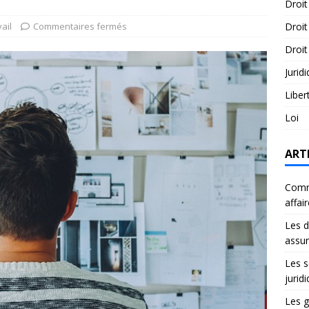
Droit
vail
Commentaires fermés
Droit
Droit
Jurid
Liber
Loi
ART
Comme
affai
Les d
assu
Les s
jurid
Les g