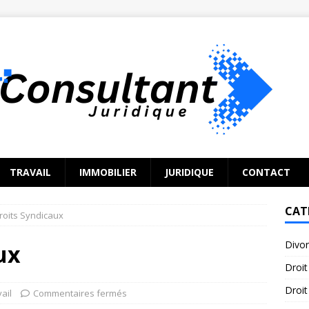
TRAVAIL
IMMOBILIER
JURIDIQUE
CONTACT
CAT
roits Syndicaux
Divo
ux
Droit
Droit
vail
Commentaires fermés