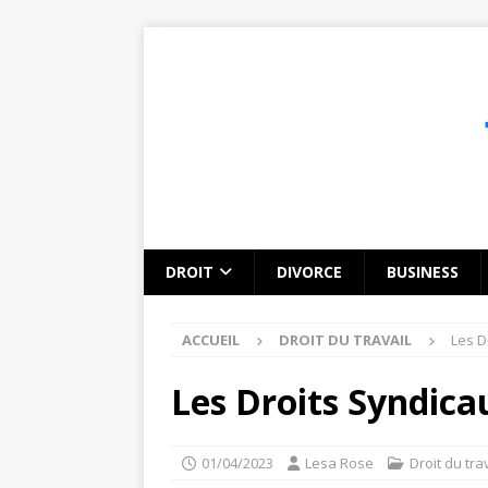
DROIT
DIVORCE
BUSINESS
ACCUEIL
DROIT DU TRAVAIL
Les D
Les Droits Syndica
01/04/2023
Lesa Rose
Droit du tra