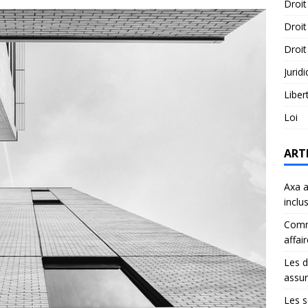
Droit
Droit
Droit
Jurid
Liber
Loi
ART
Axa a
inclu
Comme
affai
Les d
assu
Les s