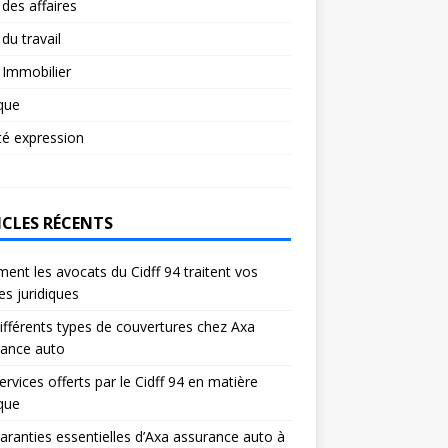
 des affaires
 du travail
 Immobilier
ique
té expression
ICLES RÉCENTS
nt les avocats du Cidff 94 traitent vos
res juridiques
ifférents types de couvertures chez Axa
rance auto
ervices offerts par le Cidff 94 en matière
ique
aranties essentielles d’Axa assurance auto à