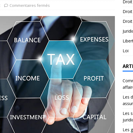
Droit
t
Commentaires fermés
Droit
Droit
Jurid
Liber
Loi
ART
Comme
affai
Les d
assu
Les s
jurid
Les g