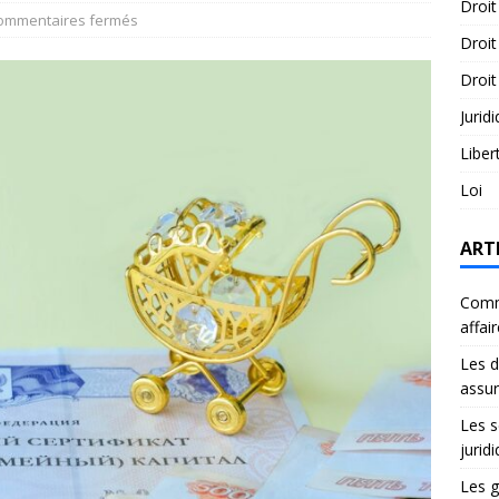
Droit
ommentaires fermés
Droit
Droit
Jurid
Liber
Loi
ART
Comme
affai
Les d
assu
Les s
jurid
Les g