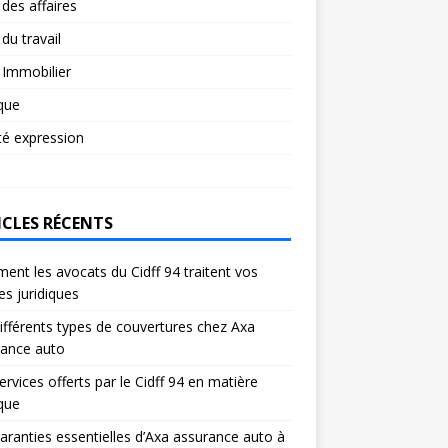
 des affaires
 du travail
 Immobilier
ique
té expression
ICLES RÉCENTS
nt les avocats du Cidff 94 traitent vos
res juridiques
ifférents types de couvertures chez Axa
rance auto
ervices offerts par le Cidff 94 en matière
ique
aranties essentielles d’Axa assurance auto à