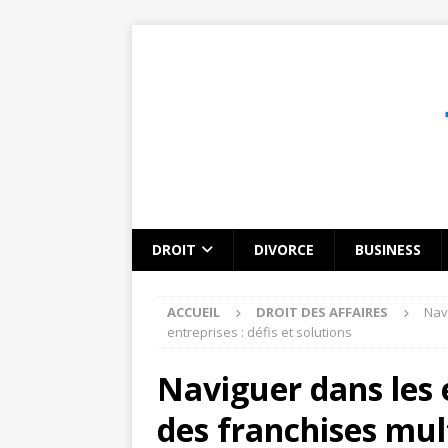
DROIT
DIVORCE
BUSINESS
ACCUEIL
DROIT DES AFFAIRES
Nav
entreprises : défis et solutions
Naviguer dans les 
des franchises mult