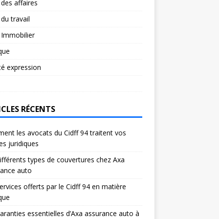
 des affaires
 du travail
 Immobilier
ique
té expression
ICLES RÉCENTS
nt les avocats du Cidff 94 traitent vos
res juridiques
ifférents types de couvertures chez Axa
rance auto
ervices offerts par le Cidff 94 en matière
ique
aranties essentielles d’Axa assurance auto à