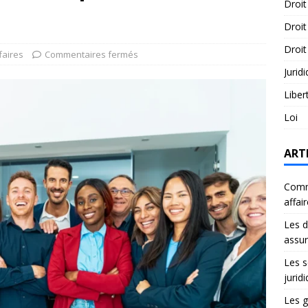
Droit
Droit
Droit
faires
Commentaires fermés
Jurid
Liber
Loi
ART
Comme
affai
Les d
assu
Les s
jurid
Les g