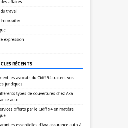
 des affaires
 du travail
 Immobilier
ique
té expression
ICLES RÉCENTS
nt les avocats du Cidff 94 traitent vos
res juridiques
ifférents types de couvertures chez Axa
rance auto
ervices offerts par le Cidff 94 en matière
ique
aranties essentielles d’Axa assurance auto à