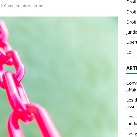
Droit
Commentaires fermés
Droit
Droit
Jurid
Liber
Loi
ART
Comme
affai
Les d
assu
Les s
jurid
Les g