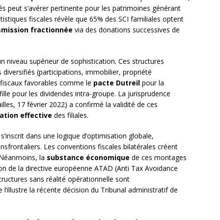
étés peut s’avérer pertinente pour les patrimoines générant
atistiques fiscales révèle que 65% des SCI familiales optent
smission fractionnée
via des donations successives de
n niveau supérieur de sophistication. Ces structures
 diversifiés (participations, immobilier, propriété
es fiscaux favorables comme le
pacte Dutreil
pour la
ille pour les dividendes intra-groupe. La jurisprudence
lles, 17 février 2022) a confirmé la validité de ces
ation effective
des filiales.
s’inscrit dans une logique d’optimisation globale,
sfrontaliers. Les conventions fiscales bilatérales créent
. Néanmoins, la
substance économique
de ces montages
ption de la directive européenne ATAD (Anti Tax Avoidance
tructures sans réalité opérationnelle sont
llustre la récente décision du Tribunal administratif de