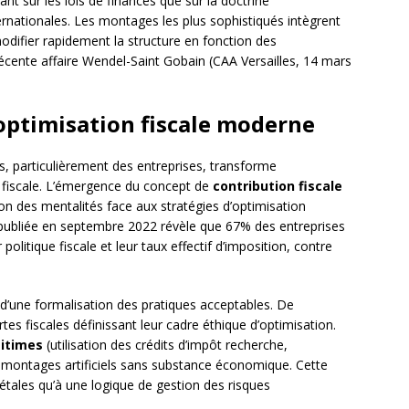
tant sur les lois de finances que sur la doctrine
ternationales. Les montages les plus sophistiqués intègrent
difier rapidement la structure en fonction des
écente affaire Wendel-Saint Gobain (CAA Versailles, 14 mars
optimisation fiscale moderne
, particulièrement des entreprises, transforme
n fiscale. L’émergence du concept de
contribution fiscale
ion des mentalités face aux stratégies d’optimisation
e publiée en septembre 2022 révèle que 67% des entreprises
itique fiscale et leur taux effectif d’imposition, contre
’une formalisation des pratiques acceptables. De
s fiscales définissant leur cadre éthique d’optimisation.
gitimes
(utilisation des crédits d’impôt recherche,
es montages artificiels sans substance économique. Cette
étales qu’à une logique de gestion des risques