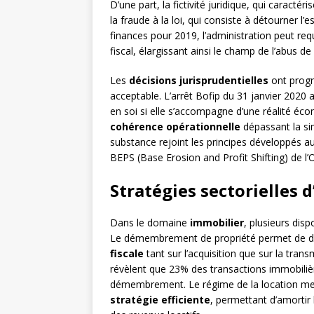
D’une part, la fictivité juridique, qui caracté
la fraude à la loi, qui consiste à détourner l’e
finances pour 2019, l’administration peut req
fiscal, élargissant ainsi le champ de l’abus de 
Les
décisions jurisprudentielles
ont progr
acceptable. L’arrêt Bofip du 31 janvier 2020 a
en soi si elle s’accompagne d’une réalité éc
cohérence opérationnelle
dépassant la si
substance rejoint les principes développés a
BEPS (Base Erosion and Profit Shifting) de l
Stratégies sectorielles 
Dans le domaine
immobilier
, plusieurs disp
Le démembrement de propriété permet de dis
fiscale
tant sur l’acquisition que sur la tran
révèlent que 23% des transactions immobilièr
démembrement. Le régime de la location meu
stratégie efficiente
, permettant d’amortir 