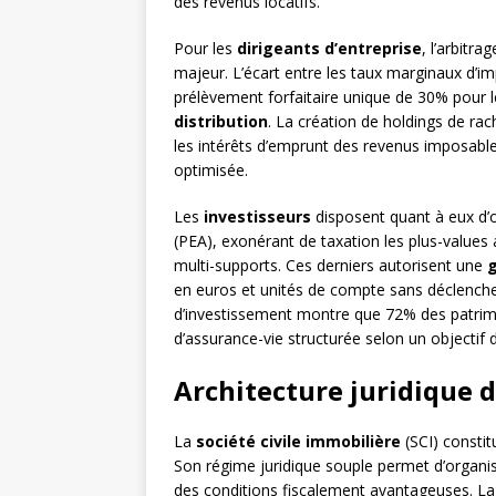
des revenus locatifs.
Pour les
dirigeants d’entreprise
, l’arbitr
majeur. L’écart entre les taux marginaux d’im
prélèvement forfaitaire unique de 30% pour 
distribution
. La création de holdings de rac
les intérêts d’emprunt des revenus imposable
optimisée.
Les
investisseurs
disposent quant à eux d’o
(PEA), exonérant de taxation les plus-values 
multi-supports. Ces derniers autorisent une
g
en euros et unités de compte sans déclenchem
d’investissement montre que 72% des patrim
d’assurance-vie structurée selon un objectif d
Architecture juridique 
La
société civile immobilière
(SCI) constit
Son régime juridique souple permet d’organis
des conditions fiscalement avantageuses. La S