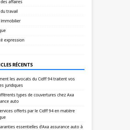
 des affaires
 du travail
 Immobilier
ique
té expression
ICLES RÉCENTS
nt les avocats du Cidff 94 traitent vos
res juridiques
ifférents types de couvertures chez Axa
rance auto
ervices offerts par le Cidff 94 en matière
ique
aranties essentielles d’Axa assurance auto à