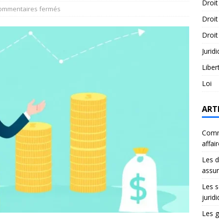
Droit
ommentaires fermés
Droit
Droit
Jurid
Liber
Loi
ART
Comme
affai
Les d
assu
Les s
jurid
Les g