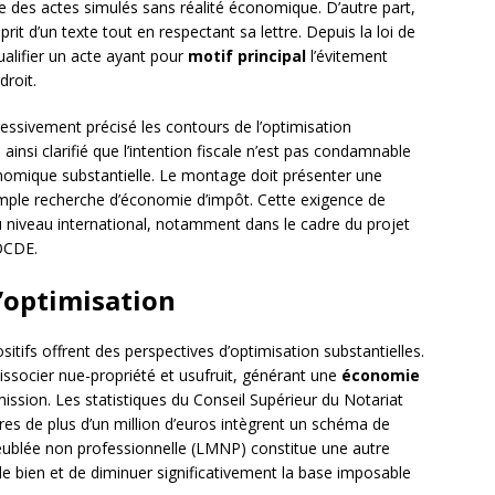
rise des actes simulés sans réalité économique. D’autre part,
sprit d’un texte tout en respectant sa lettre. Depuis la loi de
ualifier un acte ayant pour
motif principal
l’évitement
droit.
essivement précisé les contours de l’optimisation
 ainsi clarifié que l’intention fiscale n’est pas condamnable
onomique substantielle. Le montage doit présenter une
mple recherche d’économie d’impôt. Cette exigence de
u niveau international, notamment dans le cadre du projet
’OCDE.
d’optimisation
ositifs offrent des perspectives d’optimisation substantielles.
socier nue-propriété et usufruit, générant une
économie
smission. Les statistiques du Conseil Supérieur du Notariat
es de plus d’un million d’euros intègrent un schéma de
blée non professionnelle (LMNP) constitue une autre
le bien et de diminuer significativement la base imposable