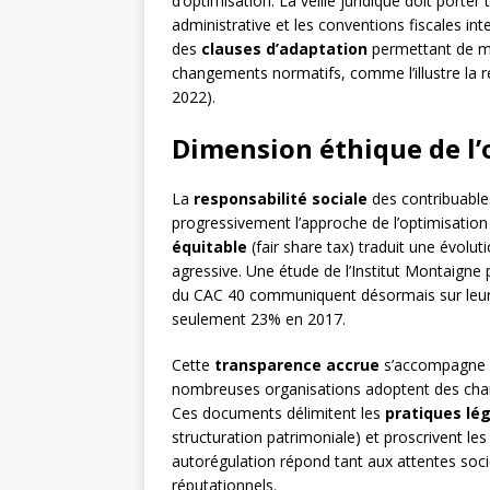
d’optimisation. La veille juridique doit porter 
administrative et les conventions fiscales in
des
clauses d’adaptation
permettant de mo
changements normatifs, comme l’illustre la r
2022).
Dimension éthique de l’
La
responsabilité sociale
des contribuables
progressivement l’approche de l’optimisatio
équitable
(fair share tax) traduit une évolut
agressive. Une étude de l’Institut Montaign
du CAC 40 communiquent désormais sur leur pol
seulement 23% en 2017.
Cette
transparence accrue
s’accompagne d
nombreuses organisations adoptent des charte
Ces documents délimitent les
pratiques lé
structuration patrimoniale) et proscrivent l
autorégulation répond tant aux attentes soci
réputationnels.