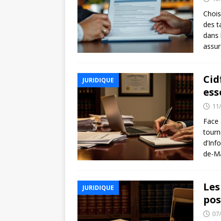
Chois
des t
dans 
assur
Cid
JURIDIQUE
ess
11
Face 
tourn
d’Inf
de-Ma
Les
JURIDIQUE
pos
07