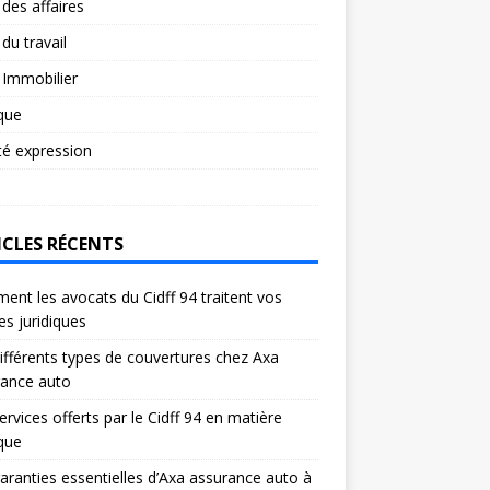
 des affaires
 du travail
 Immobilier
ique
té expression
ICLES RÉCENTS
nt les avocats du Cidff 94 traitent vos
res juridiques
ifférents types de couvertures chez Axa
rance auto
ervices offerts par le Cidff 94 en matière
ique
aranties essentielles d’Axa assurance auto à