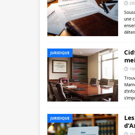
23
Sousc
une c
ensem
déter
Cid
JURIDIQUE
mei
19
Trouv
Marne
d’Inf
s’imp
Les
JURIDIQUE
d’A
15