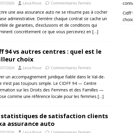
conna
/07/2026
Lesa Rose
Commentaires fermés
rire une axa assurance auto ne se résume pas à cocher
Cidff
ase administrative. Derrière chaque contrat se cache un
choix
ble de garanties, d’exclusions et de conditions qui
minent concrètement ce que vous percevrez en
[…]
ff 94 vs autres centres : quel est le
lleur choix
/07/2026
Lesa Rose
Commentaires fermés
er un accompagnement juridique fiable dans le Val-de-
 n’est pas toujours simple. Le CIDFF 94 — Centre
ormation sur les Droits des Femmes et des Familles —
ose comme une référence locale pour les femmes
[…]
 statistiques de satisfaction clients
xa assurance auto
/07/2026
Lesa Rose
Commentaires fermés