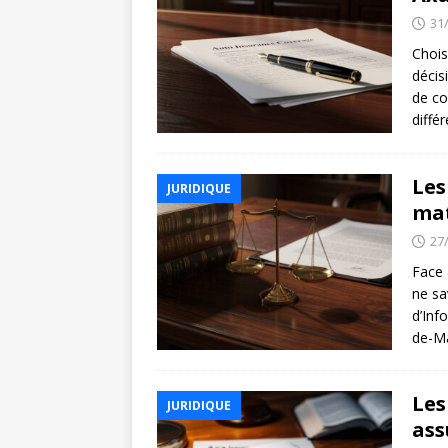
31
Chois
décis
de co
diffé
Les
JURIDIQUE
mat
27
Face 
ne sa
d’Inf
de-Ma
Les
JURIDIQUE
ass