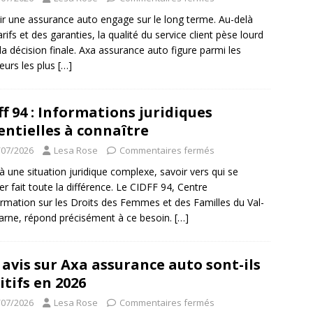
ir une assurance auto engage sur le long terme. Au-delà
arifs et des garanties, la qualité du service client pèse lourd
la décision finale. Axa assurance auto figure parmi les
eurs les plus
[…]
ff 94 : Informations juridiques
entielles à connaître
/07/2026
Lesa Rose
Commentaires fermés
à une situation juridique complexe, savoir vers qui se
er fait toute la différence. Le CIDFF 94, Centre
ormation sur les Droits des Femmes et des Familles du Val-
rne, répond précisément à ce besoin.
[…]
 avis sur Axa assurance auto sont-ils
itifs en 2026
/07/2026
Lesa Rose
Commentaires fermés