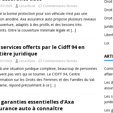
Droit
/07/2026
Lesa Rose
Commentaires fermés
Droit
ir la bonne protection pour son véhicule n’est pas une
Droit
ion anodine. Axa assurance auto propose plusieurs niveaux
uverture, adaptés à des profils et des besoins très
Jurid
rents. Entre la couverture minimale légale et
[…]
Liber
Loi
 services offerts par le Cidff 94 en
ière juridique
ART
/07/2026
Lesa Rose
Commentaires fermés
à une situation juridique complexe, beaucoup de personnes
Comme
vent pas vers qui se tourner. Le CIDFF 94, Centre
affai
ormation sur les Droits des Femmes et des Familles du Val-
Les d
rne, répond précisément à ce
[…]
assu
Les s
 garanties essentielles d’Axa
jurid
urance auto à connaître
Les g