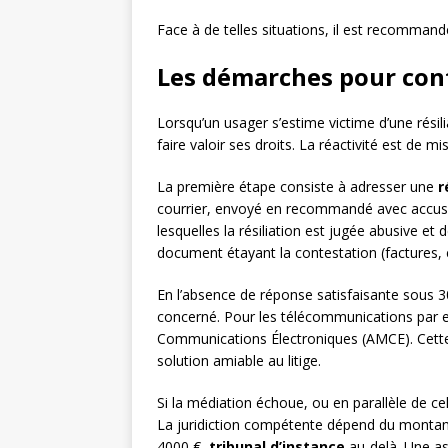
Face à de telles situations, il est recommandé
Les démarches pour cont
Lorsqu’un usager s’estime victime d’une résili
faire valoir ses droits. La réactivité est de m
La première étape consiste à adresser une
r
courrier, envoyé en recommandé avec accusé 
lesquelles la résiliation est jugée abusive et 
document étayant la contestation (factures, é
En l’absence de réponse satisfaisante sous 30 
concerné. Pour les télécommunications par ex
Communications Électroniques (AMCE). Cette
solution amiable au litige.
Si la médiation échoue, ou en parallèle de celle
La juridiction compétente dépend du montant 
4000 €,
tribunal d’instance
au-delà. Une as