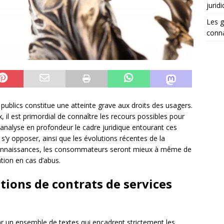
jurid
Les g
conna
 publics constitue une atteinte grave aux droits des usagers.
 il est primordial de connaître les recours possibles pour
 analyse en profondeur le cadre juridique entourant ces
e s’y opposer, ainsi que les évolutions récentes de la
 connaissances, les consommateurs seront mieux à même de
ation en cas d’abus.
ations de contrats de services
par un ensemble de textes qui encadrent strictement les