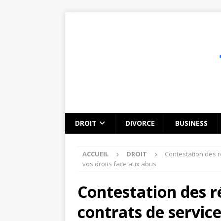
DROIT
DIVORCE
BUSINESS
ACCUEIL
DROIT
Contestation des ré
vos droits face aux abus
Contestation des ré
contrats de service