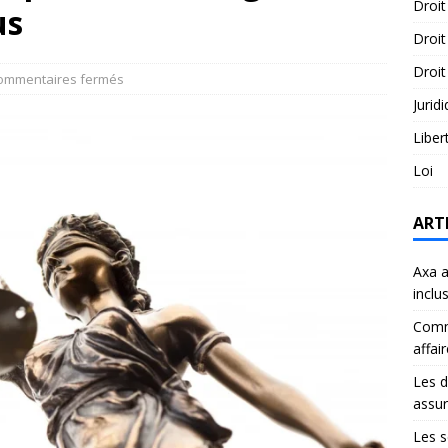
Droit
us
Droit
Droit
ommentaires fermés
Jurid
Liber
Loi
ART
Axa a
inclu
Comme
affai
Les d
assu
Les s