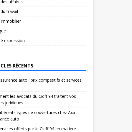
 des affaires
 du travail
 Immobilier
ique
té expression
ICLES RÉCENTS
ssurance auto : prix compétitifs et services
s
nt les avocats du Cidff 94 traitent vos
res juridiques
ifférents types de couvertures chez Axa
rance auto
ervices offerts par le Cidff 94 en matière