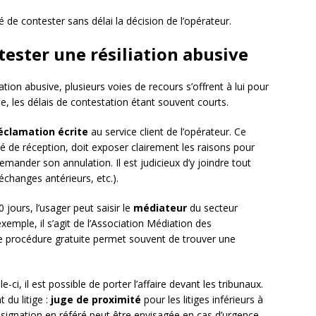
 de contester sans délai la décision de l’opérateur.
ester une résiliation abusive
ation abusive, plusieurs voies de recours s’offrent à lui pour
ise, les délais de contestation étant souvent courts.
éclamation écrite
au service client de l’opérateur. Ce
de réception, doit exposer clairement les raisons pour
demander son annulation. Il est judicieux d’y joindre tout
changes antérieurs, etc.).
jours, l’usager peut saisir le
médiateur
du secteur
emple, il s’agit de l’Association Médiation des
 procédure gratuite permet souvent de trouver une
-ci, il est possible de porter l’affaire devant les tribunaux.
du litige :
juge de proximité
pour les litiges inférieurs à
signation en référé peut être envisagée en cas d’urgence,