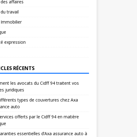
 des affaires
 du travail
 Immobilier
ique
té expression
ICLES RÉCENTS
nt les avocats du Cidff 94 traitent vos
res juridiques
ifférents types de couvertures chez Axa
rance auto
ervices offerts par le Cidff 94 en matière
ique
aranties essentielles d’Axa assurance auto à