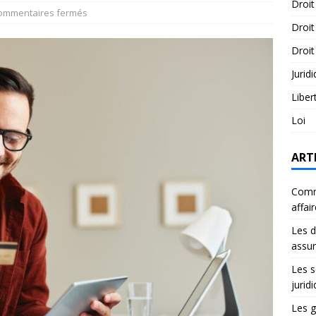
Droit
ommentaires fermés
Droit
Droit
Jurid
Liber
Loi
ART
Comme
affai
Les d
assu
Les s
jurid
Les g