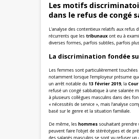
Les motifs discriminat
dans le refus de congé 
L’analyse des contentieux relatifs aux refus 
récurrents que les
tribunaux
ont eu à examin
diverses formes, parfois subtiles, parfois plus
La discrimination fondée sur
Les femmes sont particulièrement touchées p
notamment lorsque l’employeur présume que l
un arrêt notable du
13 février 2019
, la
Cour
refusé un congé sabbatique à une salariée mè
à plusieurs collègues masculins dans des fonc
« nécessités de service », mais l’analyse com
basé sur le genre et la situation familiale.
De même, les
hommes
souhaitant prendre u
peuvent faire l’objet de stéréotypes et de pr
des salariés masculins se sont vu refuser un