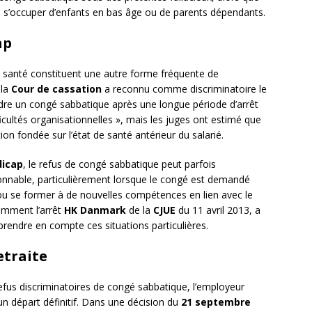
e s’occuper d’enfants en bas âge ou de parents dépendants.
ap
de santé constituent une autre forme fréquente de
 la
Cour de cassation
a reconnu comme discriminatoire le
ndre un congé sabbatique après une longue période d’arrêt
icultés organisationnelles », mais les juges ont estimé que
ion fondée sur l’état de santé antérieur du salarié.
dicap
, le refus de congé sabbatique peut parfois
onnable, particulièrement lorsque le congé est demandé
ou se former à de nouvelles compétences en lien avec le
amment l’arrêt
HK Danmark
de la
CJUE
du 11 avril 2013, a
prendre en compte ces situations particulières.
etraite
refus discriminatoires de congé sabbatique, l’employeur
un départ définitif. Dans une décision du
21 septembre