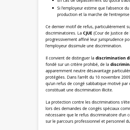
En cas de dépassement du quota d’abse
Si l’employeur estime que l’absence du
production et la marche de l’entreprise
Ce dernier motif de refus, particulièrement su
discriminatoires. La
CJUE
(Cour de Justice de
progressivement affiné leur jurisprudence pou
l’employeur dissimule une discrimination.
Il convient de distinguer la
discrimination d
fondé sur un critère prohibé, de la
discrimin
apparemment neutre désavantage particulièr
protégées. Dans l’arrêt du 10 novembre 2009
qu’un refus de congé sabbatique motivé par de
constituait une discrimination illicite.
La protection contre les discriminations s’éte
lors des demandes de congés spéciaux comme
nécessaire que le refus discriminatoire d’un 
sur le parcours professionnel et personnel du