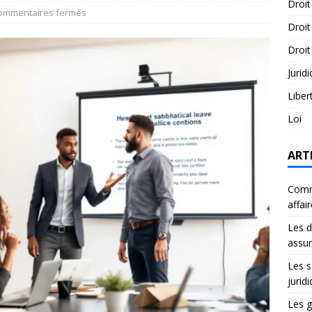
Droit
ommentaires fermés
Droit
Droit
Jurid
Liber
Loi
ART
Comme
affai
Les d
assu
Les s
jurid
Les g