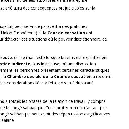
nces simultanées autorisées dans l’entreprise
 salarié aura des conséquences préjudiciables sur la
bjectif, peut servir de paravent à des pratiques
 l’Union Européenne) et la
Cour de cassation
ont
r détecter ces situations où le pouvoir discrétionnaire de
irecte
, qui se manifeste lorsque le refus est explicitement
ation indirecte
, plus insidieuse, où une disposition
ement les personnes présentant certaines caractéristiques
, la
Chambre sociale de la Cour de cassation
a reconnu
s considérations liées à l’état de santé du salarié
nd à toutes les phases de la relation de travail, y compris
 le congé sabbatique. Cette protection est d’autant plus
congé sabbatique peut avoir des répercussions significatives
 salarié.