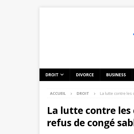
DROIT
DIVORCE
BUSINESS
ACCUEIL
DROIT
La lutte contre le
La lutte contre les
refus de congé sa