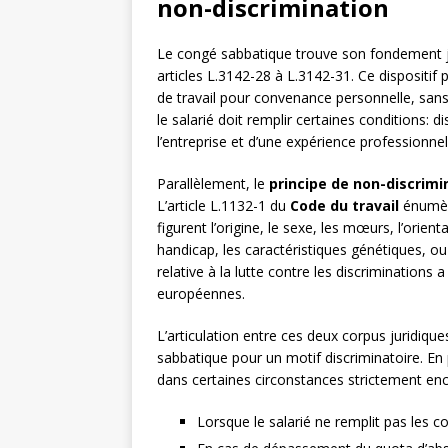
non-discrimination
Le congé sabbatique trouve son fondement j
articles L.3142-28 à L.3142-31. Ce dispositi
de travail pour convenance personnelle, sans 
le salarié doit remplir certaines conditions:
l’entreprise et d’une expérience professionne
Parallèlement, le
principe de non-discrimi
L’article L.1132-1 du
Code du travail
énumère
figurent l’origine, le sexe, les mœurs, l’orienta
handicap, les caractéristiques génétiques, ou
relative à la lutte contre les discriminations 
européennes.
L’articulation entre ces deux corpus juridiq
sabbatique pour un motif discriminatoire. En
dans certaines circonstances strictement en
Lorsque le salarié ne remplit pas les con