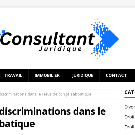
TRAVAIL
IMMOBILIER
JURIDIQUE
CONTACT
CAT
s discriminations dans le refus de congé sabbatique
Divo
 discriminations dans le
Droit
bbatique
Droit