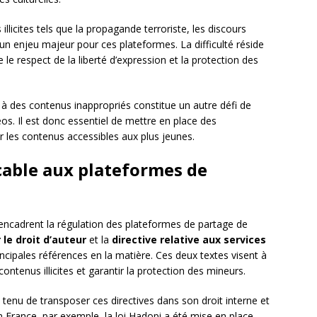
 illicites tels que la propagande terroriste, les discours
n enjeu majeur pour ces plateformes. La difficulté réside
re le respect de la liberté d’expression et la protection des
 à des contenus inappropriés constitue un autre défi de
éos. Il est donc essentiel de mettre en place des
r les contenus accessibles aux plus jeunes.
icable aux plateformes de
s encadrent la régulation des plateformes de partage de
 le droit d’auteur
et la
directive relative aux services
incipales références en la matière. Ces deux textes visent à
 contenus illicites et garantir la protection des mineurs.
enu de transposer ces directives dans son droit interne et
n France, par exemple, la loi Hadopi a été mise en place