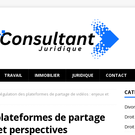
TRAVAIL
IMMOBILIER
JURIDIQUE
CONTACT
CAT
régulation des plateformes de partage de vidéos : enjeux et
Divo
plateformes de partage
Droit
et perspectives
Droit