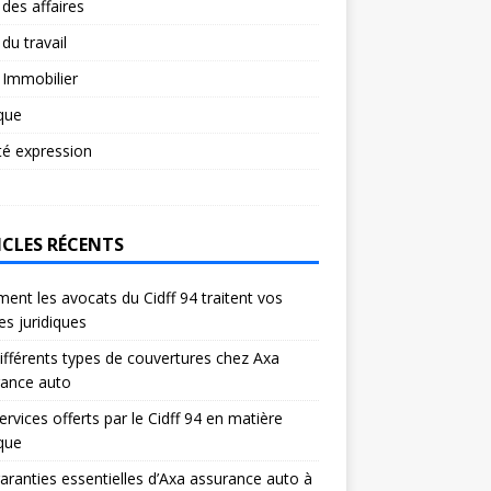
 des affaires
 du travail
 Immobilier
ique
té expression
ICLES RÉCENTS
nt les avocats du Cidff 94 traitent vos
res juridiques
ifférents types de couvertures chez Axa
rance auto
ervices offerts par le Cidff 94 en matière
ique
aranties essentielles d’Axa assurance auto à