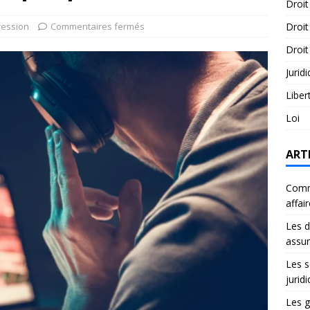
Droit
ression
Commentaires fermés
Droit
Droit
Jurid
Liber
Loi
ART
Comme
affai
Les d
assu
Les s
jurid
Les g