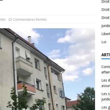
Droit
Droit
Droit
lier
Commentaires fermés
Jurid
Liber
Loi
ART
Comme
affai
Les d
assu
Les s
jurid
Les g