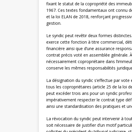
fixant le statut de la copropriété des immeu
1967. Ces textes fondamentaux ont connu de
et la loi ELAN de 2018, renforçant progressiv
gestion.
Le syndic peut revêtir deux formes distinctes
exerce cette fonction à titre commercial, déti
financière ainsi que d’une assurance responsab
contrat précis voté en assemblée générale. À
nécessairement copropriétaire dans l’immeu
conserve les mêmes responsabilités juridique
La désignation du syndic s’effectue par vote
tous les copropriétaires (article 25 de la loi
peut excéder trois ans pour un syndic profess
impérativement respecter le contrat type déf
ainsi une standardisation des pratiques et une 
La révocation du syndic peut intervenir à to
soit nécessaire de justifier d’un motif particu
solliciter du président du tribunal judiciaire