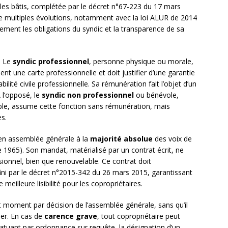
bles bâtis, complétée par le décret n°67-223 du 17 mars
 multiples évolutions, notamment avec la loi ALUR de 2014
ement les obligations du syndic et la transparence de sa
. Le
syndic professionnel
, personne physique ou morale,
ent une carte professionnelle et doit justifier d’une garantie
ilité civile professionnelle. Sa rémunération fait l’objet d’un
 l’opposé, le
syndic non professionnel
ou bénévole,
ble, assume cette fonction sans rémunération, mais
s.
 en assemblée générale à la
majorité absolue
des voix de
 de 1965). Son mandat, matérialisé par un contrat écrit, ne
ionnel, bien que renouvelable. Ce contrat doit
ini par le décret n°2015-342 du 26 mars 2015, garantissant
meilleure lisibilité pour les copropriétaires.
ut moment par décision de l’assemblée générale, sans qu’il
lier. En cas de
carence grave
, tout copropriétaire peut
, statuant par ordonnance sur requête, la désignation d’un