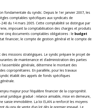
on fondamentale du syndic. Depuis le 1er janvier 2007, les
 règles comptables spécifiques aux syndicats de
5-240 du 14 mars 2005. Cette comptabilité se distingue par
erie, imposant la comptabilisation des charges et produits
tenir cinq documents comptables obligatoires : le
budget
’état financier, le compte de gestion général et le compte de
nt des missions stratégiques. Le syndic prépare le projet de
ourantes de maintenance et d’administration des parties
l’assemblée générale, détermine le montant des
es copropriétaires. En parallèle, pour les travaux
syndic établit des appels de fonds spécifiques
générale.
jeu majeur pour l’équilibre financier de la copropriété.
rsenal juridique gradué : relance amiable, mise en demeure,
une saisie immobilière. La loi ELAN a renforcé les moyens
nt du prix de vente d’un lot dès le premier impayé. Le