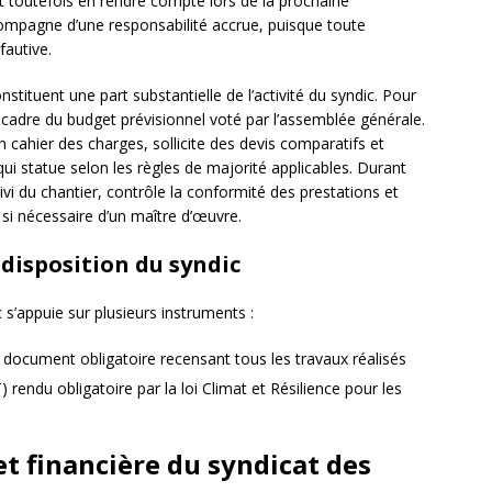
oit toutefois en rendre compte lors de la prochaine
compagne d’une responsabilité accrue, puisque toute
fautive.
nstituent une part substantielle de l’activité du syndic. Pour
le cadre du budget prévisionnel voté par l’assemblée générale.
n cahier des charges, sollicite des devis comparatifs et
ui statue selon les règles de majorité applicables. Durant
uivi du chantier, contrôle la conformité des prestations et
 si nécessaire d’un maître d’œuvre.
 disposition du syndic
 s’appuie sur plusieurs instruments :
 document obligatoire recensant tous les travaux réalisés
 rendu obligatoire par la loi Climat et Résilience pour les
t financière du syndicat des