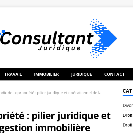
TRAVAIL
IMMOBILIER
JURIDIQUE
CONTACT
CAT
ndic de copropriété : pilier juridique et opérationnel de la
Divo
iété : pilier juridique et
Droit
 gestion immobilière
Droit