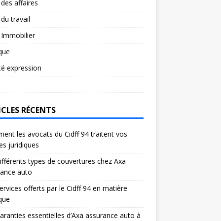
 des affaires
 du travail
 Immobilier
ique
té expression
ICLES RÉCENTS
nt les avocats du Cidff 94 traitent vos
res juridiques
ifférents types de couvertures chez Axa
rance auto
ervices offerts par le Cidff 94 en matière
ique
aranties essentielles d’Axa assurance auto à