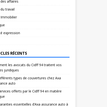
 des affaires
 du travail
 Immobilier
ique
té expression
ICLES RÉCENTS
nt les avocats du Cidff 94 traitent vos
res juridiques
ifférents types de couvertures chez Axa
rance auto
ervices offerts par le Cidff 94 en matière
ique
aranties essentielles d’Axa assurance auto à