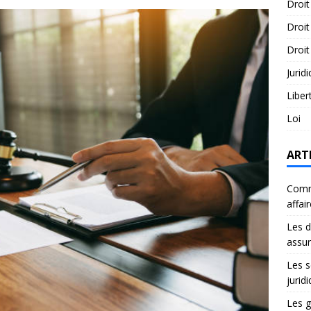
Droit
Droit
Droit
Jurid
Liber
Loi
ART
Comme
affai
Les d
assu
Les s
jurid
Les g