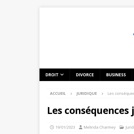
DROIT
DIVORCE
BUSINESS
ACCUEIL
JURIDIQUE
Les conséquen
Les conséquences j
19/01/2023
Melinda Charmey
Juri