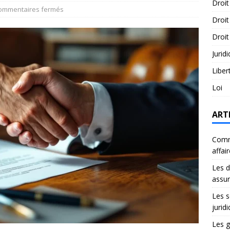
Droit
ommentaires fermés
Droit
Droit
Jurid
Liber
Loi
ART
Comme
affai
Les d
assu
Les s
jurid
Les g