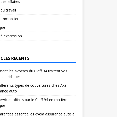
 des affaires
 du travail
 Immobilier
ique
té expression
ICLES RÉCENTS
nt les avocats du Cidff 94 traitent vos
res juridiques
ifférents types de couvertures chez Axa
rance auto
ervices offerts par le Cidff 94 en matière
ique
aranties essentielles d’Axa assurance auto à