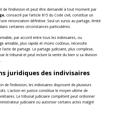
l de l’indivision et peut être demandé à tout moment par
age
, consacré par l’article 815 du Code civil, constitue un
d’une renonciation définitive. Seul un sursis au partage, limité
dans certaines circonstances particulières.
miable, par accord entre tous les indivisaires, ou
ge amiable, plus rapide et moins coûteux, nécessite
e l’acte de partage. Le partage judiciaire, plus complexe,
r le tribunal et peut inclure la vente du bien si sa division
.
ns juridiques des indivisaires
de l’indivision, les indivisaires disposent de plusieurs
roits. L’action en justice constitue le moyen ultime de
priétaires. Le tribunal judiciaire compétent peut ordonner
nistrateur judiciaire ou autoriser certains actes malgré