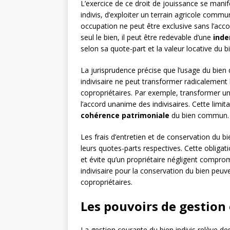
L’exercice de ce droit de jouissance se mani
indivis, d’exploiter un terrain agricole comm
occupation ne peut être exclusive sans l’acco
seul le bien, il peut être redevable d’une
inde
selon sa quote-part et la valeur locative du b
La jurisprudence précise que l’usage du bien 
indivisaire ne peut transformer radicalement l’
copropriétaires. Par exemple, transformer u
l’accord unanime des indivisaires. Cette limit
cohérence patrimoniale
du bien commun.
Les frais d’entretien et de conservation du b
leurs quotes-parts respectives. Cette obliga
et évite qu’un propriétaire négligent compro
indivisaire pour la conservation du bien peuv
copropriétaires.
Les pouvoirs de gestion
La gestion courante du bien indivis relève d