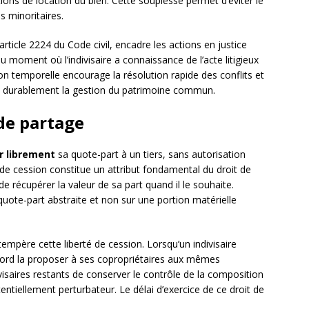
ions de location du bien. Cette souplesse permet d’éviter le
s minoritaires.
’article 2224 du Code civil, encadre les actions en justice
r du moment où l’indivisaire a connaissance de l’acte litigieux
tion temporelle encourage la résolution rapide des conflits et
nt durablement la gestion du patrimoine commun.
 de partage
r librement
sa quote-part à un tiers, sans autorisation
é de cession constitue un attribut fondamental du droit de
e récupérer la valeur de sa part quand il le souhaite.
quote-part abstraite et non sur une portion matérielle
tempère cette liberté de cession. Lorsqu’un indivisaire
’abord la proposer à ses copropriétaires aux mêmes
visaires restants de conserver le contrôle de la composition
 potentiellement perturbateur. Le délai d’exercice de ce droit de