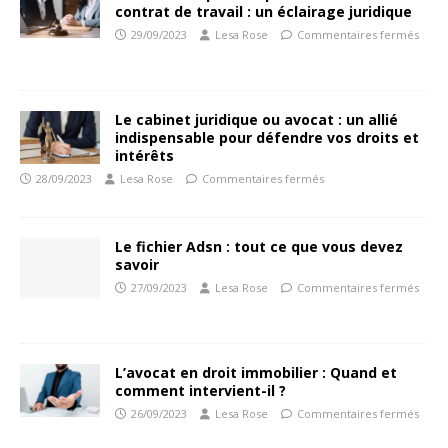
contrat de travail : un éclairage juridique
29/09/2023
Lesa Rose
Commentaires fermés
Le cabinet juridique ou avocat : un allié
indispensable pour défendre vos droits et
intérêts
28/09/2023
Lesa Rose
Commentaires fermés
Le fichier Adsn : tout ce que vous devez
savoir
27/09/2023
Lesa Rose
Commentaires fermés
L’avocat en droit immobilier : Quand et
comment intervient-il ?
26/09/2023
Lesa Rose
Commentaires fermés